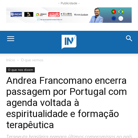
- Publicidade -
Início
O que vemos
O que nos dizem
Andrea Francomano encerra
passagem por Portugal com
agenda voltada à
espiritualidade e formação
terapêutica
Terapeuta brasileira prepara últimos compromissos no país