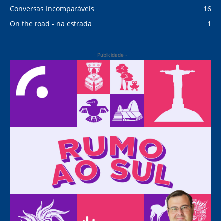
Conversas Incomparáveis
16
On the road - na estrada
1
- Publicidade -