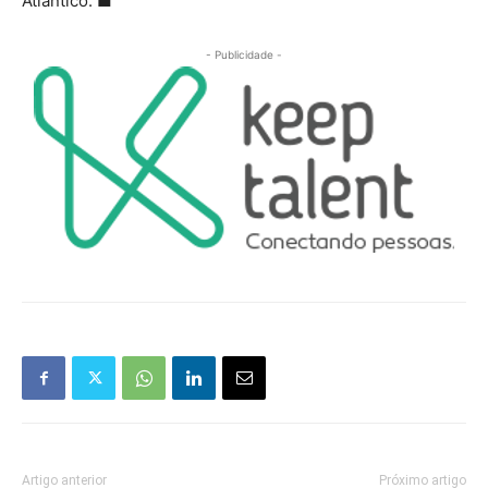
Atlântico.
■
- Publicidade -
Artigo anterior
Próximo artigo