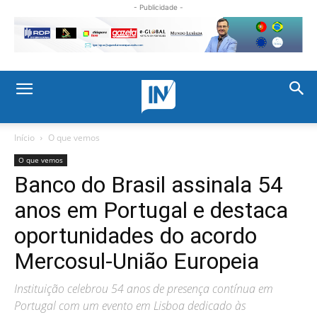
- Publicidade -
Início
O que vemos
O que vemos
Banco do Brasil assinala 54
anos em Portugal e destaca
oportunidades do acordo
Mercosul-União Europeia
Instituição celebrou 54 anos de presença contínua em
Portugal com um evento em Lisboa dedicado às