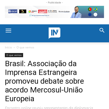
- Publicidade -
Início
O que vemos
O que vemos
Brasil: Associação da
Imprensa Estrangeira
promoveu debate sobre
acordo Mercosul-União
Europeia
Encontro online reuniu representantes da diplomacia