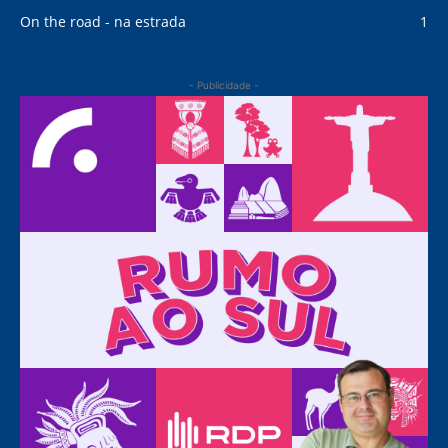
On the road - na estrada
1
- Publicidade -