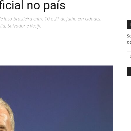
icial no país
luso-brasileira entre 10 e 21 de julho em cidades,
ia, Salvador e Recife
Se
de