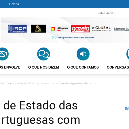
Galeria
- Publicidade -
OS ENVOLVE
O QUE NOS DIZEM
O QUE CONTAMOS
CONVERSAS
o das Comunidades Portuguesas com grande agenda oficial no...
o de Estado das
rtuguesas com