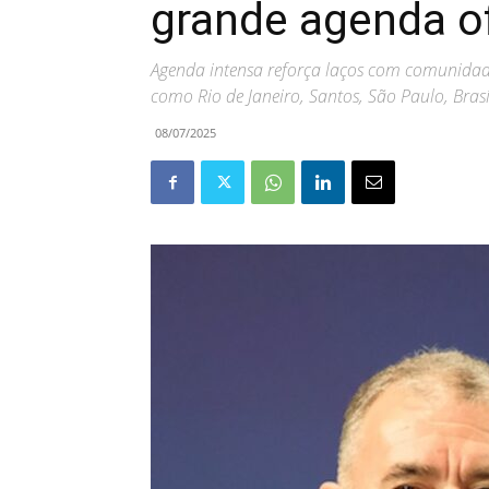
grande agenda of
Agenda intensa reforça laços com comunidade 
como Rio de Janeiro, Santos, São Paulo, Brasíl
08/07/2025