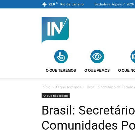
C
22.6
Rio de Janeiro
Sexta-feira, Agosto 7, 2026
Agência
Incomparáveis
O QUE TEREMOS
O QUE VEMOS
O QUE N
Início
O que teremos
Brasil: Secretário de Estad
O que nos dizem
Brasil: Secretári
Comunidades Po