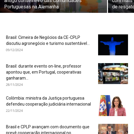
antigo conselheiro das Comunidades
com mais 
Portuguesas na Alemanha
de resgat
Brasil: Cimeira de Negócios da CE-CPLP
discutiu agronegócio e turismo sustentável...
09/12/2024
Brasil: durante evento on-line, professor
apontou que, em Portugal, cooperativas
ganharam...
28/11/2024
Colômbia: ministra da Justiça portuguesa
defendeu cooperação judiciária internacional
22/11/2024
Brasil e CPLP avançam com documento que
prevê cooperação internacional no...