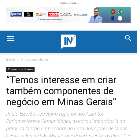
- Publicidade -
Início
O que nos dizem
O que nos dizem
“Temos interesse em criar
também componentes de
negócio em Minas Gerais”
Paulo Estevão, secretário regional dos Assuntos
Parlamentares e Comunidades, destacou importância da
primeira Missão Empresarial da Casa dos Açores de Minas
Gerais a ilha de São Miguel, que decorreu entre os dias 20 e