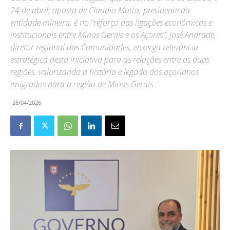
24 de abril; aposta de Claudio Motta, presidente da
entidade mineira, é no “reforço das ligações económicas e
institucionais entre Minas Gerais e os Açores”; José Andrade,
diretor regional das Comunidades, enxerga relevância
estratégica desta iniciativa para as relações entre as duas
regiões, valorizando a história e legado dos açorianos
imigrados para a região de Minas Gerais
28/04/2026