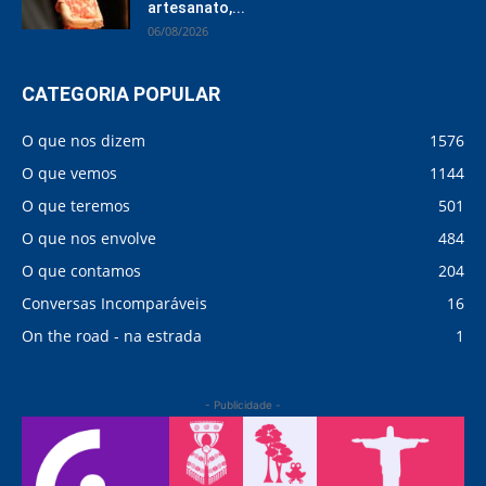
artesanato,...
06/08/2026
CATEGORIA POPULAR
O que nos dizem
1576
O que vemos
1144
O que teremos
501
O que nos envolve
484
O que contamos
204
Conversas Incomparáveis
16
On the road - na estrada
1
- Publicidade -