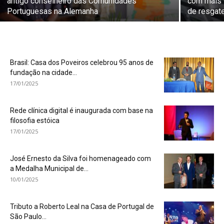
antigo conselheiro das Comunidades
com mais 
Portuguesas na Alemanha
de resgat
Brasil: Casa dos Poveiros celebrou 95 anos de
fundação na cidade...
17/01/2025
Rede clínica digital é inaugurada com base na
filosofia estóica
17/01/2025
José Ernesto da Silva foi homenageado com
a Medalha Municipal de...
10/01/2025
Tributo a Roberto Leal na Casa de Portugal de
São Paulo...