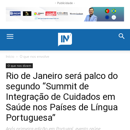
- Publicidade -
Início
O que nos envolve
O que nos dizem
Rio de Janeiro será palco do
segundo “Summit de
Integração de Cuidados em
Saúde nos Países de Língua
Portuguesa”
Após primeira edição em Portugal, evento reúne